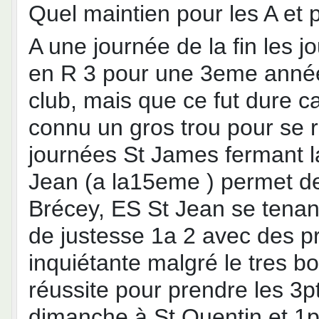
Quel maintien pour les A et 
A une journée de la fin les 
en R 3 pour une 3eme année
club, mais que ce fut dure c
connu un gros trou pour se 
journées St James fermant la
Jean (a la15eme ) permet de
Brécey, ES St Jean se tenant
de justesse 1a 2 avec des pr
inquiétante malgré le tres bo
réussite pour prendre les 3
dimanche à St Quentin et 1pt