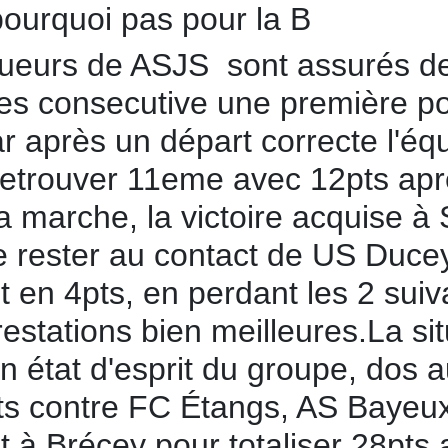
pourquoi pas pour la B
joueurs de ASJS sont assurés d
s consecutive une première po
ar après un départ correcte l'éq
retrouver 11eme avec 12pts ap
 marche, la victoire acquise à 
 rester au contact de US Ducey,
 en 4pts, en perdant les 2 suiv
estations bien meilleures.La si
n état d'esprit du groupe, dos a
pts contre FC Étangs, AS Bayeu
 à Brécey pour totaliser 28pts a