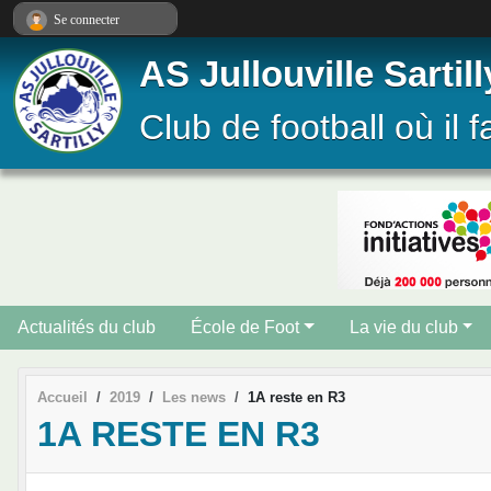
Panneau de gestion des cookies
Se connecter
AS Jullouville Sartill
Club de football où il f
Actualités du club
École de Foot
La vie du club
Accueil
2019
Les news
1A reste en R3
1A RESTE EN R3