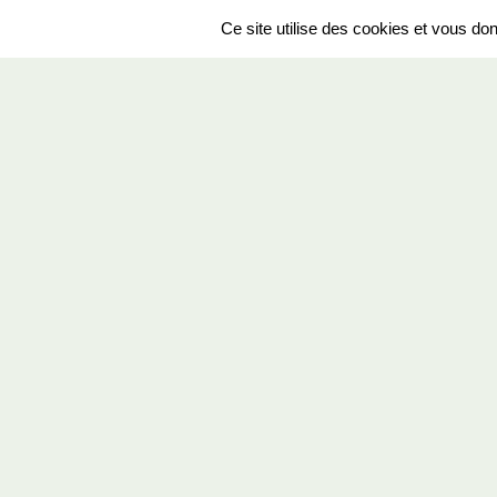
Ce site utilise des cookies et vous do
SPORTS
REGIONS
294959
visites