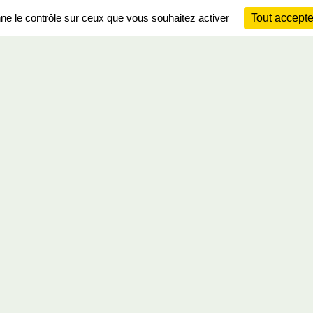
nne le contrôle sur ceux que vous souhaitez activer
Tout accepte
Ch
Information