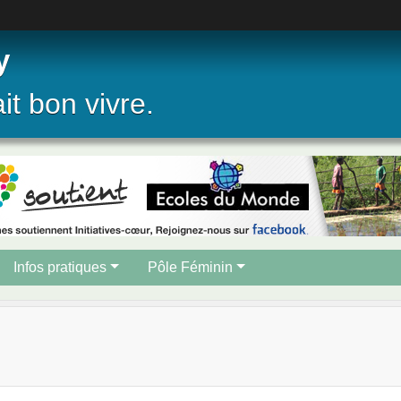
y
ait bon vivre.
Infos pratiques
Pôle Féminin