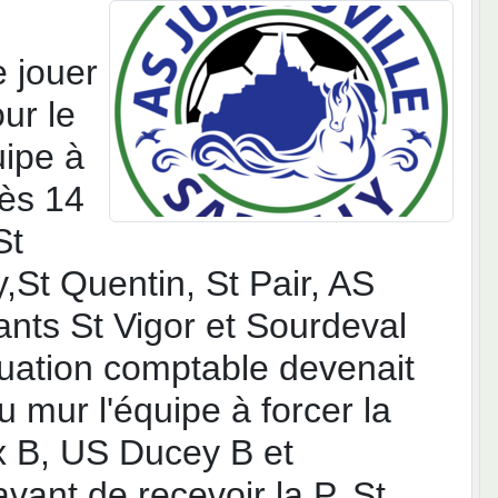
e jouer
ur le
uipe à
rès 14
St
St Quentin, St Pair, AS
ants St Vigor et Sourdeval
tuation comptable devenait
u mur l'équipe à forcer la
x B, US Ducey B et
vant de recevoir la P. St