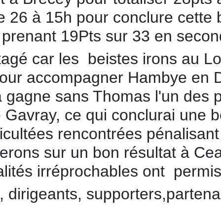
 26 à 15h pour conclure cette b
 2 prenant 19Pts sur 33 en secon
tagé car les beistes irons au L
pour accompagner Hambye en D2
a gagne sans Thomas l'un des pi
 Gavray, ce qui conclurai une 
fficultées rencontrées pénalisan
inerons sur un bon résultat à C
tés irréprochables ont permis ..
 dirigeants, supporters,partenai