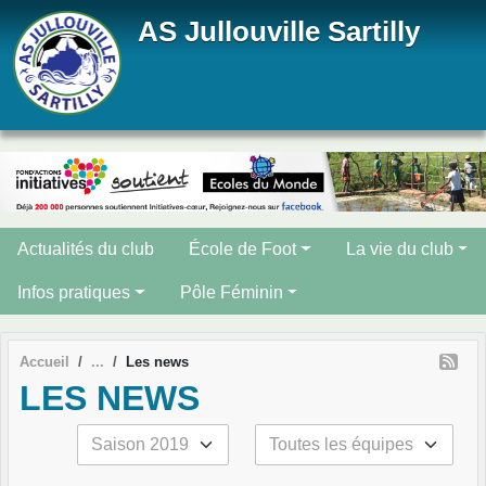
Panneau de gestion des cookies
AS Jullouville Sartilly
Actualités du club
École de Foot
La vie du club
Infos pratiques
Pôle Féminin
Accueil
Les news
LES NEWS