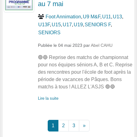
au 7 mai
Foot Annimation
U9 M&F
U11
U13
U13F
U15
U17
U19
SENIORS F
SENIORS
Publiée le
04 mai 2023
par
Abel CAHU
🟢🔵 Reprise des matchs de championnat
pour nos équipes séniors A, B et C. Reprise
des rencontres pour l'école de foot après la
période de vacances de Pâques. Bons
matchs à tous ! ALLEZ L'ASJS 🟢🔵
Lire la suite
1
2
3
»