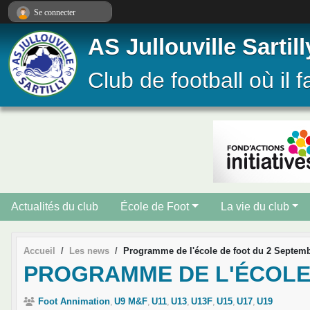
Panneau de gestion des cookies
Se connecter
AS Jullouville Sartill
Club de football où il f
Actualités du club
École de Foot
La vie du club
Accueil
Les news
Programme de l'école de foot du 2 Septem
PROGRAMME DE L'ÉCOLE
Foot Annimation
U9 M&F
U11
U13
U13F
U15
U17
U19