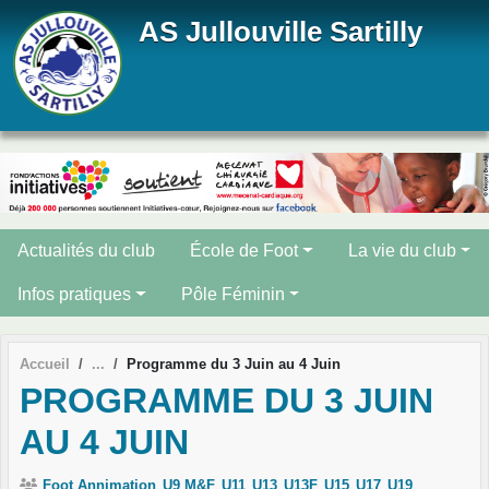
Panneau de gestion des cookies
AS Jullouville Sartilly
Actualités du club
École de Foot
La vie du club
Infos pratiques
Pôle Féminin
Accueil
Programme du 3 Juin au 4 Juin
PROGRAMME DU 3 JUIN
AU 4 JUIN
Foot Annimation
U9 M&F
U11
U13
U13F
U15
U17
U19