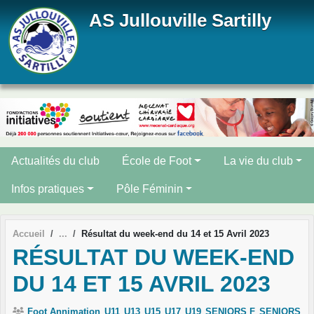
Panneau de gestion des cookies
AS Jullouville Sartilly
Actualités du club
École de Foot
La vie du club
Infos pratiques
Pôle Féminin
Accueil
Résultat du week-end du 14 et 15 Avril 2023
RÉSULTAT DU WEEK-END
DU 14 ET 15 AVRIL 2023
Foot Annimation
U11
U13
U15
U17
U19
SENIORS F
SENIORS