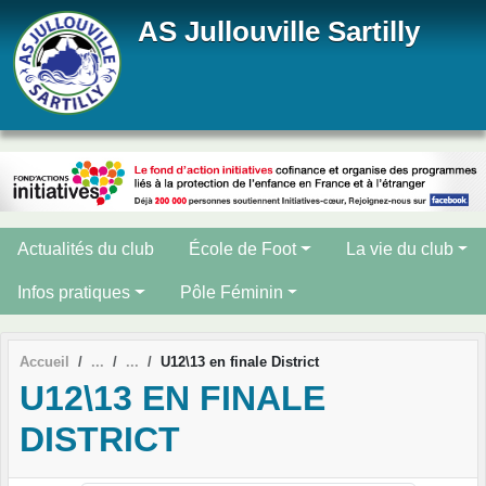
Panneau de gestion des cookies
AS Jullouville Sartilly
Actualités du club
École de Foot
La vie du club
Infos pratiques
Pôle Féminin
Accueil
U12\13 en finale District
U12\13 EN FINALE
DISTRICT