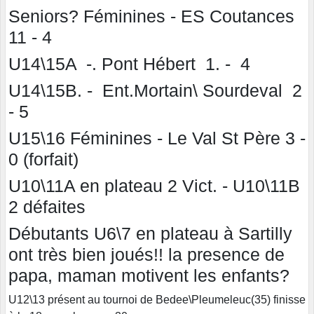
Seniors? Féminines - ES Coutances
11 - 4
U14\15A -. Pont Hébert 1. - 4
U14\15B. - Ent.Mortain\ Sourdeval 2
- 5
U15\16 Féminines - Le Val St Père 3 -
0 (forfait)
U10\11A en plateau 2 Vict. - U10\11B
2 défaites
Débutants U6\7 en plateau à Sartilly
ont très bien joués!! la presence de
papa, maman motivent les enfants?
U12\13 présent au tournoi de Bedee\Pleumeleuc(35) finisse