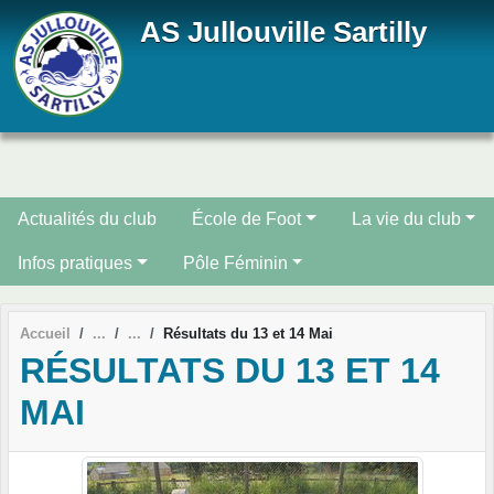
Panneau de gestion des cookies
AS Jullouville Sartilly
Actualités du club
École de Foot
La vie du club
Infos pratiques
Pôle Féminin
Accueil
Résultats du 13 et 14 Mai
RÉSULTATS DU 13 ET 14
MAI