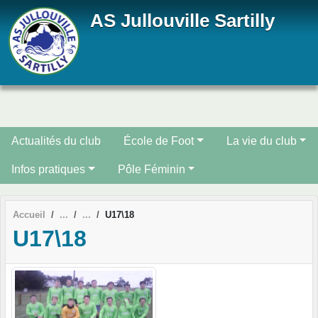
Panneau de gestion des cookies
AS Jullouville Sartilly
Actualités du club
École de Foot
La vie du club
Infos pratiques
Pôle Féminin
Accueil
U17\18
U17\18