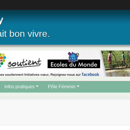
y
ait bon vivre.
Infos pratiques
Pôle Féminin