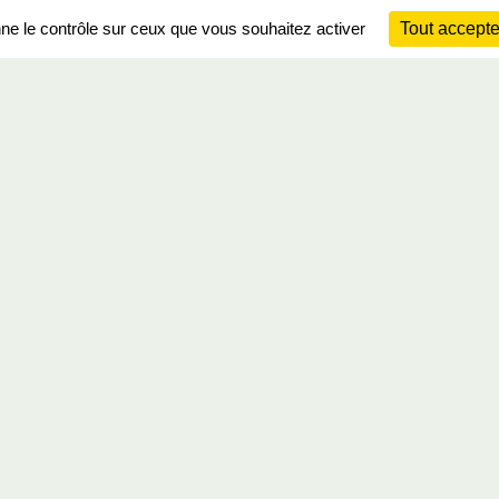
nne le contrôle sur ceux que vous souhaitez activer
Tout accepte
Ch
Information