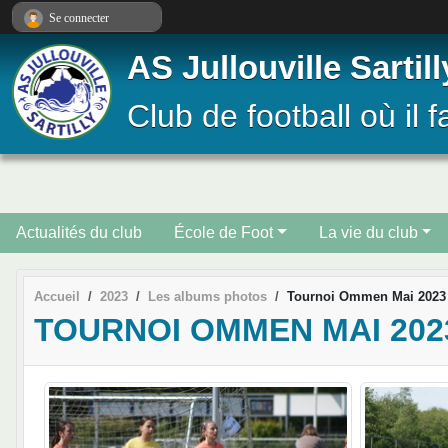
Panneau de gestion des cookies
Se connecter
AS Jullouville Sartill
Club de football où il f
Actualités du club
École de Foot
La vie du club
Accueil
2023
Les albums photos
Tournoi Ommen Mai 2023
TOURNOI OMMEN MAI 202