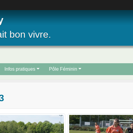
y
ait bon vivre.
Infos pratiques
Pôle Féminin
3