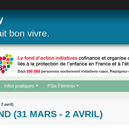
y
ait bon vivre.
Infos pratiques
Pôle Féminin
2 avril)
(31 MARS - 2 AVRIL)