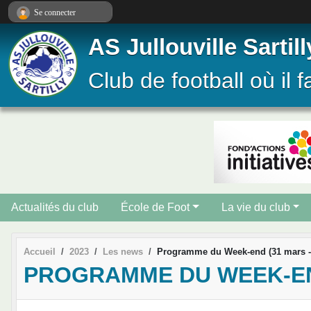
Panneau de gestion des cookies
Se connecter
AS Jullouville Sartill
Club de football où il f
Actualités du club
École de Foot
La vie du club
Accueil
2023
Les news
Programme du Week-end (31 mars - 
PROGRAMME DU WEEK-END 