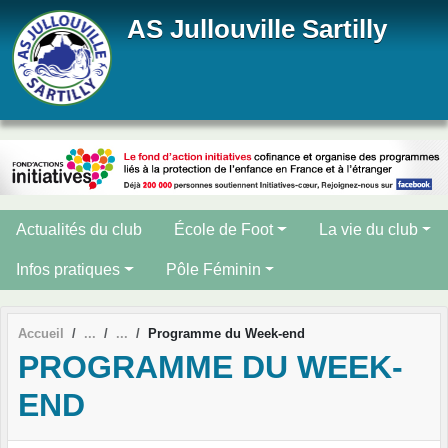
Panneau de gestion des cookies
AS Jullouville Sartilly
Actualités du club
École de Foot
La vie du club
Infos pratiques
Pôle Féminin
Accueil
Programme du Week-end
PROGRAMME DU WEEK-
END