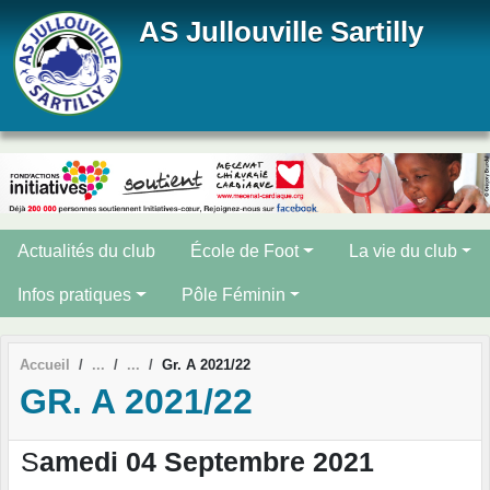
Panneau de gestion des cookies
AS Jullouville Sartilly
Actualités du club
École de Foot
La vie du club
Infos pratiques
Pôle Féminin
Accueil
Gr. A 2021/22
GR. A 2021/22
S
amedi 04 Septembre 2021