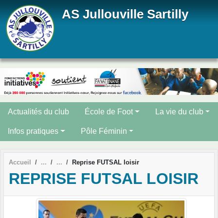
Panneau de gestion des cookies
AS Jullouville Sartilly
Actualités du club
École de Foot
La vie du club
Infos pratiques
Pôle Féminin
Accueil
Reprise FUTSAL loisir
REPRISE FUTSAL LOISIR