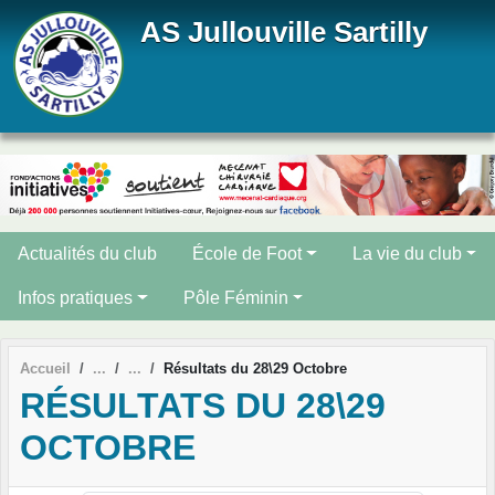
Panneau de gestion des cookies
AS Jullouville Sartilly
Actualités du club
École de Foot
La vie du club
Infos pratiques
Pôle Féminin
Accueil
Résultats du 28\29 Octobre
RÉSULTATS DU 28\29
OCTOBRE