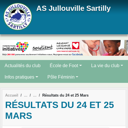
Panneau de gestion des cookies
AS Jullouville Sartilly
Actualités du club
École de Foot
La vie du club
Infos pratiques
Pôle Féminin
Accueil
Résultats du 24 et 25 Mars
RÉSULTATS DU 24 ET 25
MARS