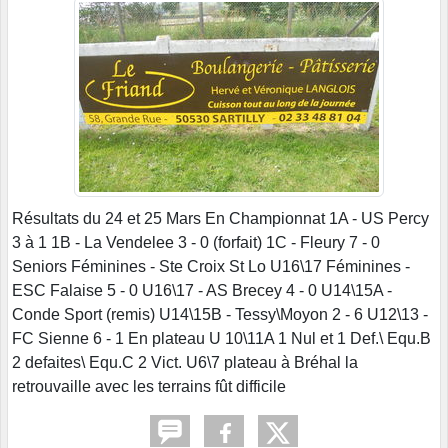
Résultats du 24 et 25 Mars En Championnat 1A - US Percy
3 à 1 1B - La Vendelee 3 - 0 (forfait) 1C - Fleury 7 - 0
Seniors Féminines - Ste Croix St Lo U16\17 Féminines -
ESC Falaise 5 - 0 U16\17 - AS Brecey 4 - 0 U14\15A -
Conde Sport (remis) U14\15B - Tessy\Moyon 2 - 6 U12\13 -
FC Sienne 6 - 1 En plateau U 10\11A 1 Nul et 1 Def.\ Equ.B
2 defaites\ Equ.C 2 Vict. U6\7 plateau à Bréhal la
retrouvaille avec les terrains fût difficile