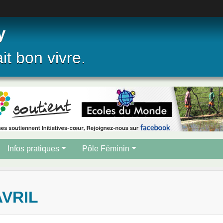
y
ait bon vivre.
Infos pratiques
Pôle Féminin
AVRIL