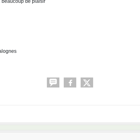
c beaucoup de plaisir
Valognes