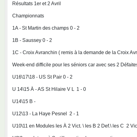
Résultats 1er et 2 Avril
Championnats
1A - St Martin des champs 0 - 2
1B - Saussey 0 - 2
1C - Croix Avranchin ( remis à la demande de la Croix Avr
Week-end difficile pour les séniors car avec ses 2 Défaites À
U16\17\18 - US St Pair 0 - 2
U 14\15 À - AS St Hilaire V L 1 - 0
U14\15 B -
U12\13 - La Haye Pesnel 2 - 1
U10\11 en Modules les À 2 Vict. \ les B 2 Def.\ les C 2 Vic