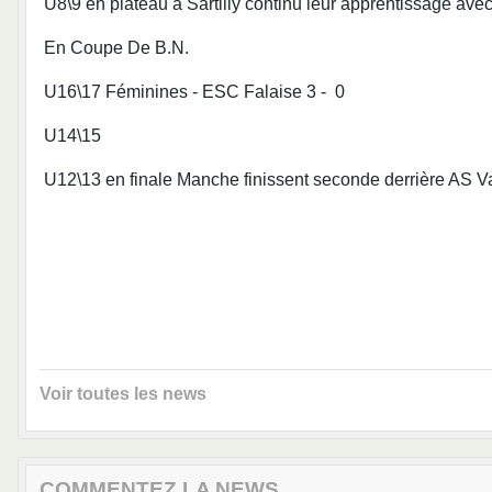
U8\9 en plateau à Sartilly continu leur apprentissage ave
En Coupe De B.N.
U16\17 Féminines - ESC Falaise 3 - 0
U14\15
U12\13 en finale Manche finissent seconde derrière AS 
Voir toutes les news
COMMENTEZ LA NEWS