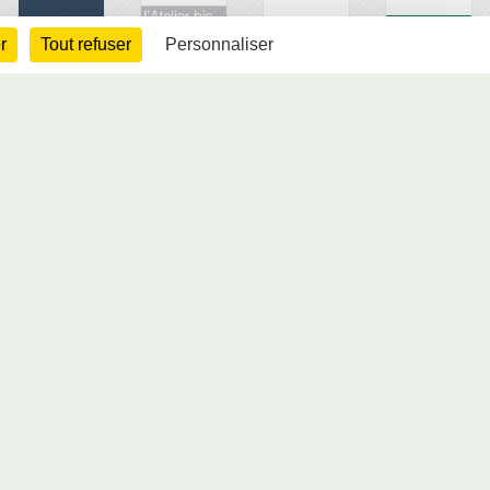
r
Tout refuser
Personnaliser
arte cookies
Gestion des cookies
s légales
Signaler un contenu inapproprié