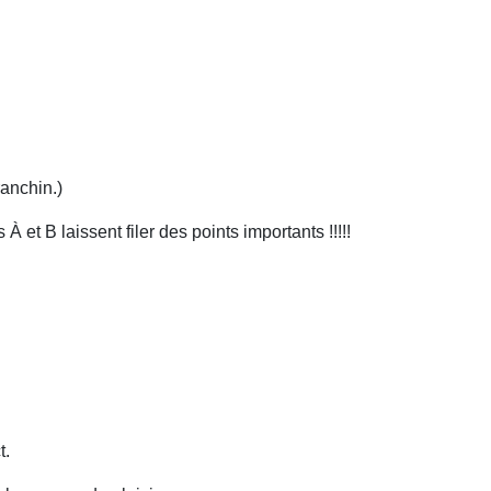
anchin.)
 et B laissent filer des points importants !!!!!
t.