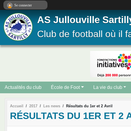
Panneau de gestion des cookies
Se connecter
AS Jullouville Sartill
Club de football où il f
Actualités du club
École de Foot
La vie du club
Accueil
2017
Les news
Résultats du 1er et 2 Avril
RÉSULTATS DU 1ER ET 2 