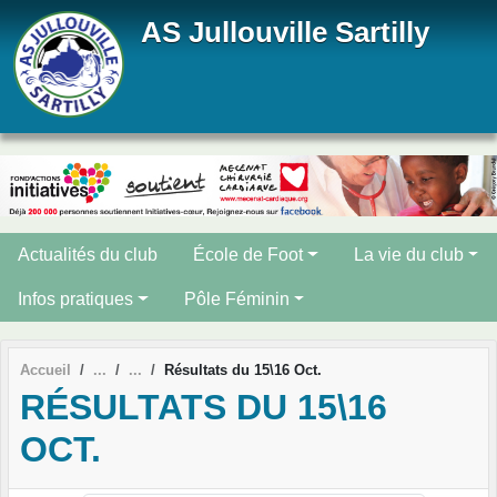
Panneau de gestion des cookies
AS Jullouville Sartilly
Actualités du club
École de Foot
La vie du club
Infos pratiques
Pôle Féminin
Accueil
Résultats du 15\16 Oct.
RÉSULTATS DU 15\16
OCT.