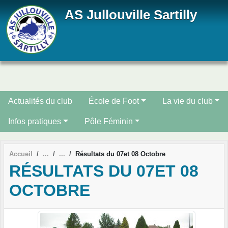
Panneau de gestion des cookies
AS Jullouville Sartilly
Actualités du club
École de Foot
La vie du club
Infos pratiques
Pôle Féminin
Accueil
Résultats du 07et 08 Octobre
RÉSULTATS DU 07ET 08
OCTOBRE