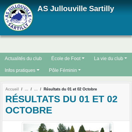
Panneau de gestion des cookies
AS Jullouville Sartilly
Actualités du club
École de Foot
La vie du club
Infos pratiques
Pôle Féminin
Accueil
Résultats du 01 et 02 Octobre
RÉSULTATS DU 01 ET 02
OCTOBRE