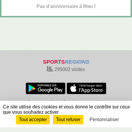
Pas d'anniversaire à fêter !
SPORTS
REGIONS
295002
visites
Charte cookies
Gestion des cookies
Ce site utilise des cookies et vous donne le contrôle sur ceux
Informations légales
Signaler un contenu inapproprié
que vous souhaitez activer
Tout accepter
Tout refuser
Personnaliser
Envie de participer ?
Connexion