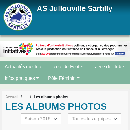
Panneau de gestion des cookies
AS Jullouville Sartilly
Actualités du club
École de Foot
La vie du club
Infos pratiques
Pôle Féminin
Accueil
Les albums photos
LES ALBUMS PHOTOS