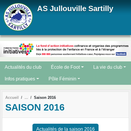
Panneau de gestion des cookies
AS Jullouville Sartilly
Actualités du club
École de Foot
La vie du club
Infos pratiques
Pôle Féminin
Accueil
Saison 2016
SAISON 2016
Actualités de la saison 2016