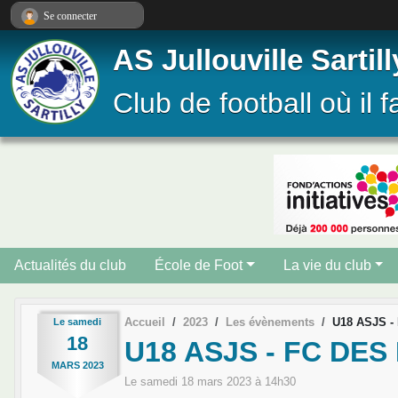
Panneau de gestion des cookies
Se connecter
AS Jullouville Sartill
Club de football où il f
Actualités du club
École de Foot
La vie du club
Accueil
2023
Les évènements
U18 ASJS -
Le
samedi
18
U18 ASJS - FC DE
MARS
2023
Le
samedi
18
mars
2023
à 14h30