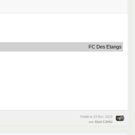
FC Des Etangs
Publié le
23 févr. 2023
par
Abel CAHU