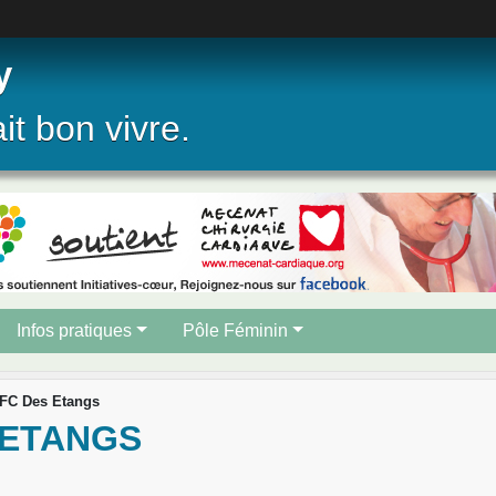
y
ait bon vivre.
Infos pratiques
Pôle Féminin
 FC Des Etangs
S ETANGS