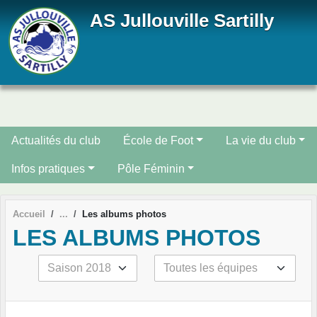
Panneau de gestion des cookies
AS Jullouville Sartilly
Actualités du club
École de Foot
La vie du club
Infos pratiques
Pôle Féminin
Accueil
Les albums photos
LES ALBUMS PHOTOS