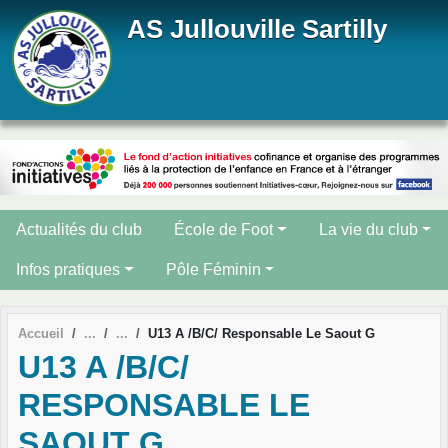
Panneau de gestion des cookies
AS Jullouville Sartilly
Actualités du club
École de Foot
La vie du club
Infos pratiques
Pôle Féminin
Accueil
U13 A /B/C/ Responsable Le Saout G
U13 A /B/C/
RESPONSABLE LE
SAOUT G