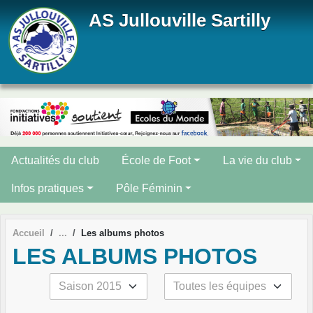
Panneau de gestion des cookies
AS Jullouville Sartilly
Actualités du club
École de Foot
La vie du club
Infos pratiques
Pôle Féminin
Accueil
Les albums photos
LES ALBUMS PHOTOS