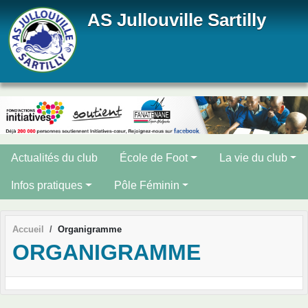
Panneau de gestion des cookies
AS Jullouville Sartilly
Actualités du club
École de Foot
La vie du club
Infos pratiques
Pôle Féminin
Accueil
Organigramme
ORGANIGRAMME